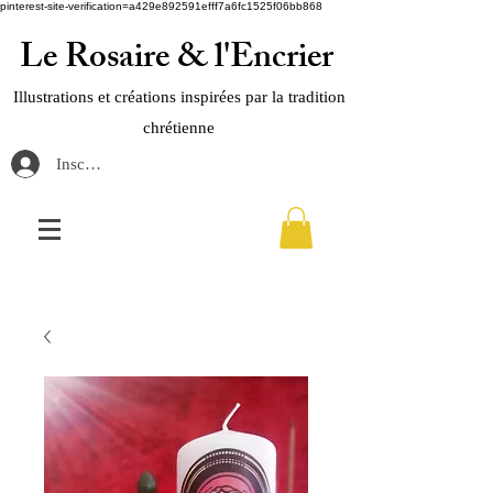
pinterest-site-verification=a429e892591efff7a6fc1525f06bb868
Le Rosaire & l'Encrier
Illustrations et créations inspirées par la tradition
chrétienne
Inscription / connection