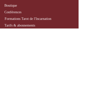
Boutique
​Conférences
Formations Tarot de l'Incarnation
Tarifs & abonnements
Politique en matière de cookies
Termes & conditions
Nous contacter
Le Rosaire & l'Encrier
Atelier-boutique
Bougies artisanales et
tatouages
spirituels
​3 place Charles Portal
81170 Cordes-sur-ciel
Tél :
:
07.81.90.45.66
E-mail :
lerosaireetlencrier@gmail.com