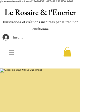
pinterest-site-verification=a429e892591efff7a6fc1525f06bb868
Le Rosaire & l'Encrier
Illustrations et créations inspirées par la tradition
chrétienne
Inscription / connection