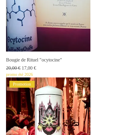
Bougie de Rituel "ocytocine"
Prix original
Prix promotionnel
20,00 €
17,00 €
promo été 2026
Promotion