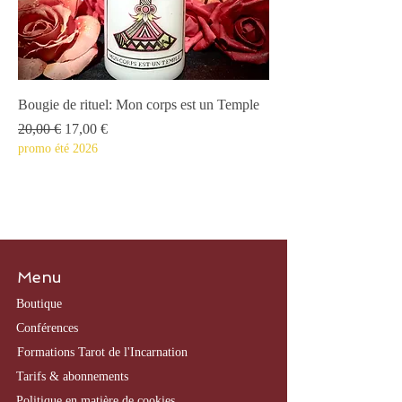
Bougie de rituel: Mon corps est un Temple
Prix original
Prix promotionnel
20,00 €
17,00 €
promo été 2026
Menu
Boutique
​Conférences
Formations Tarot de l'Incarnation
Tarifs & abonnements
Politique en matière de cookies